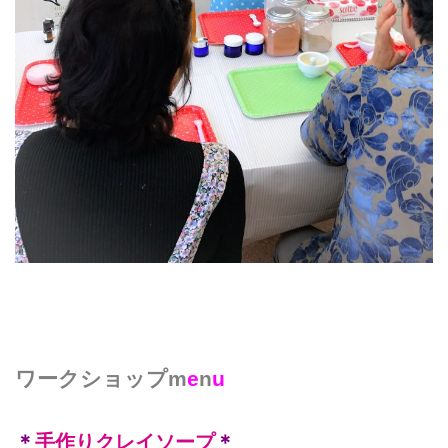
ワークショップm
e
n
u
＊
手作りクレイソープ
＊